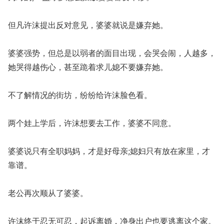
但凡许沫提出反对意见，婆婆就说是嫌弃她。
婆婆强势，但总是以弱者的面目出现，会哭会闹，人越多，
她哭得越伤心，甚至跪着求儿媳不要嫌弃她。
不了解情况的街坊，纷纷给许沫脸色看。
两个娃上学后，许沫想要去工作，婆婆不同意。
婆婆说只有全职妈妈，才是好母亲;媳妇只有放在家里，才
靠谱。
老公再次顺从了婆婆。
许沫终于忍无可忍，起诉离婚，净身出户也要逃离这个家。