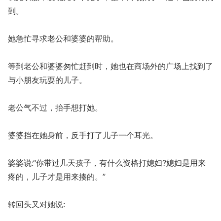
到。
她急忙寻求老公和婆婆的帮助。
等到老公和婆婆匆忙赶到时，她也在商场外的广场上找到了
与小朋友玩耍的儿子。
老公气不过，抬手想打她。
婆婆挡在她身前，反手打了儿子一个耳光。
婆婆说:“你带过几天孩子，有什么资格打媳妇?媳妇是用来
疼的，儿子才是用来揍的。”
转回头又对她说: