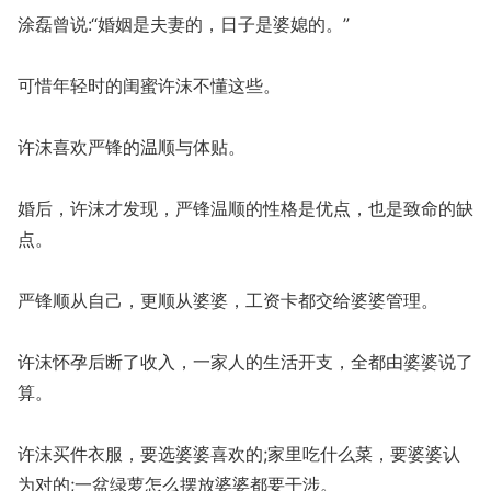
涂磊曾说:“婚姻是夫妻的，日子是婆媳的。”
可惜年轻时的闺蜜许沫不懂这些。
许沫喜欢严锋的温顺与体贴。
婚后，许沫才发现，严锋温顺的性格是优点，也是致命的缺
点。
严锋顺从自己，更顺从婆婆，工资卡都交给婆婆管理。
许沫怀孕后断了收入，一家人的生活开支，全都由婆婆说了
算。
许沫买件衣服，要选婆婆喜欢的;家里吃什么菜，要婆婆认
为对的;一盆绿萝怎么摆放婆婆都要干涉。